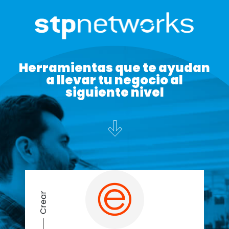
Herramientas que te ayudan
a llevar tu negocio al
siguiente nivel
Crear